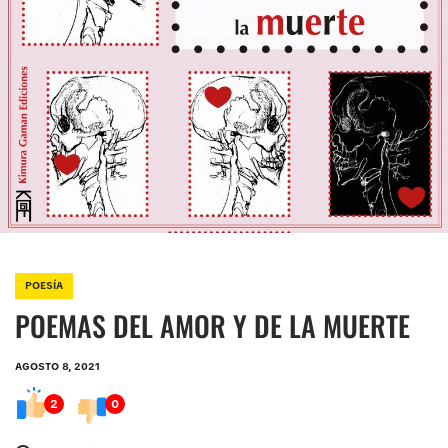
POESÍA
Posted
in
POEMAS DEL AMOR Y DE LA MUERTE
AGOSTO 8, 2021
Post
date
2
0